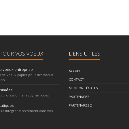
POUR VOS VOEUX
LIENS UTILES
e voeux entreprise
ACCUEIL
s de voeux papier pour des voeux
CONTACT
els
MENTION LÉGALES
animées
s professionnelles dynamiques
PARTENAIRES 1
tatiques
PARTENAIRES 2
s à intégrer directement dans vos