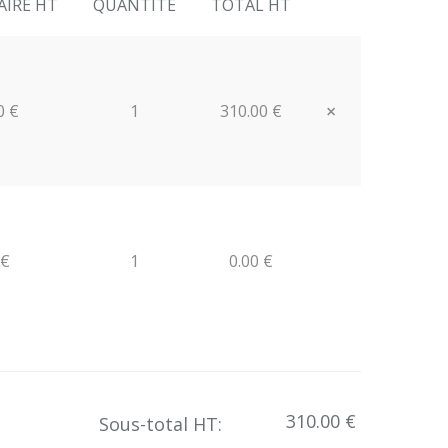
AIRE HT
QUANTITE
TOTAL HT
×
0 €
1
310.00 €
Close
 €
1
0.00 €
310.00 €
Sous-total HT: