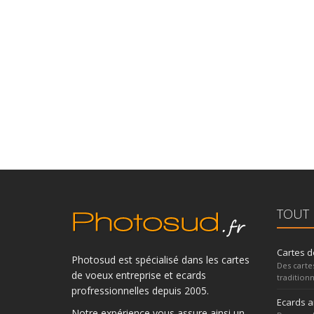
TOUT 
Cartes d
Photosud est spécialisé dans les cartes
Des carte
de voeux entreprise et ecards
traditionn
profressionnelles depuis 2005.
Ecards 
Notre expérience vous assure ainsi un