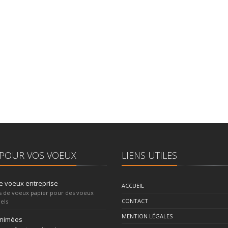
POUR VOS VOEUX
LIENS UTILES
e voeux entreprise
ACCUEIL
s de voeux papier pour des voeux
CONTACT
els
MENTION LÉGALES
animées