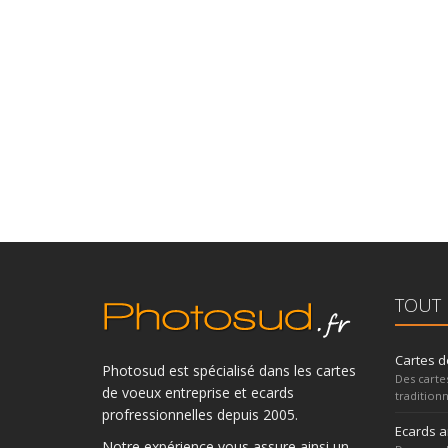
TOUT 
Cartes d
Photosud est spécialisé dans les cartes
Des carte
de voeux entreprise et ecards
traditionn
profressionnelles depuis 2005.
Ecards 
Notre expérience vous assure ainsi un