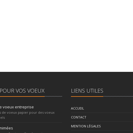
POUR VOS VOEUX
LIENS UTILES
e voeux entreprise
ACCUEIL
s de voeux papier pour des voeux
CONTACT
els
MENTION LÉGALES
animées