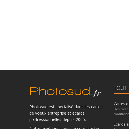
TOUT 
Cartes d
Photosud est spécialisé dans les cartes
Des carte
de voeux entreprise et ecards
traditionn
profressionnelles depuis 2005.
Ecards 
Notre expérience vous assure ainsi un