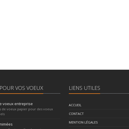
POUR VOS VOEUX
LIENS UTILES
e voeux entreprise
ACCUEIL
s de voeux papier pour des voeux
CONTACT
els
MENTION LÉGALES
animées