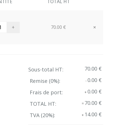
NTITE
TOTAL HT
+
×
70.00 €
Close
70.00 €
Sous-total HT:
0.00 €
Remise (
0
%):
-
0.00 €
Frais de port:
+
70.00 €
TOTAL HT:
=
14.00 €
TVA (
20
%):
+