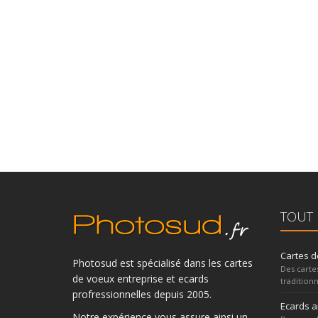
TOUT 
Cartes d
Photosud est spécialisé dans les cartes
Des carte
de voeux entreprise et ecards
traditionn
profressionnelles depuis 2005.
Ecards 
Notre expérience vous assure ainsi un