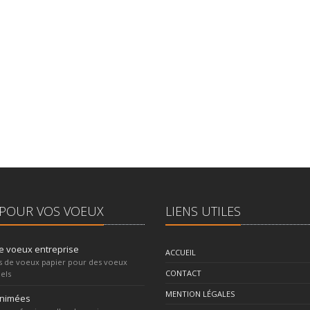
POUR VOS VOEUX
LIENS UTILES
e voeux entreprise
ACCUEIL
s de voeux papier pour des voeux
CONTACT
els
MENTION LÉGALES
animées