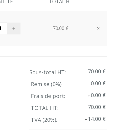
NTITE
TOTAL HT
+
×
70.00 €
Close
70.00 €
Sous-total HT:
0.00 €
Remise (
0
%):
-
0.00 €
Frais de port:
+
70.00 €
TOTAL HT:
=
14.00 €
TVA (
20
%):
+