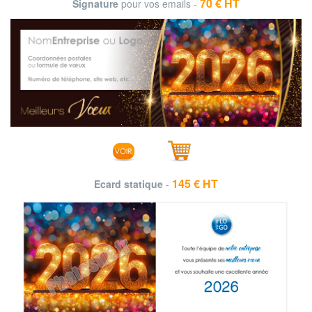
70 € HT
Signature
pour vos emails -
145 € HT
Ecard statique
-