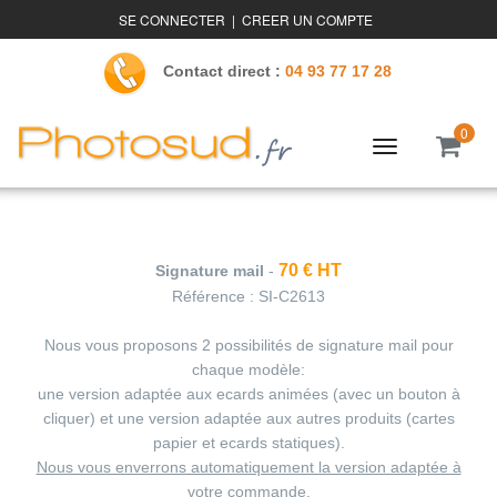
SE CONNECTER
|
CREER UN COMPTE
Contact direct :
04 93 77 17 28
0
Toggle
navigation
70 € HT
Signature mail
-
Référence :
SI-C2613
Nous vous proposons 2 possibilités de signature mail pour
chaque modèle:
une version adaptée aux ecards animées (avec un bouton à
cliquer) et une version adaptée aux autres produits (cartes
papier et ecards statiques).
Nous vous enverrons automatiquement la version adaptée à
votre commande
.