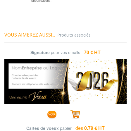
spécifications.
VOUS AIMEREZ AUSSI...
Produits associés
70 € HT
Signature
pour vos emails -
dès
0.79 € HT
Cartes de voeux
papier -