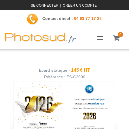
SE CONNECTER
|
CREER UN COMPTE
Contact direct :
04 93 77 17 28
0
Toggle
navigation
145 € HT
Ecard statique
-
Référence :
ES-C2606